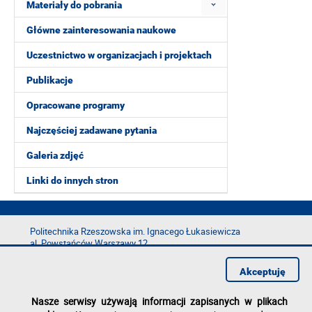
Materiały do pobrania
Główne zainteresowania naukowe
Uczestnictwo w organizacjach i projektach
Publikacje
Opracowane programy
Najczęściej zadawane pytania
Galeria zdjęć
Linki do innych stron
Politechnika Rzeszowska im. Ignacego Łukasiewicza
al. Powstańców Warszawy 12
35-029 Rzeszów
Akceptuję
tel.: +48 17 865 11 00
fax: +48 17 854 12 60
Nasze serwisy używają informacji zapisanych w plikach
e-mail:
kancelaria@prz.edu.pl