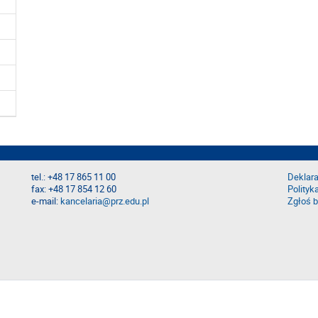
tel.: +48 17 865 11 00
Deklara
fax: +48 17 854 12 60
Polityk
e-mail:
kancelaria@prz.edu.pl
Zgłoś b