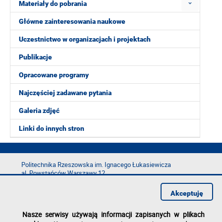
Materiały do pobrania
Główne zainteresowania naukowe
Uczestnictwo w organizacjach i projektach
Publikacje
Opracowane programy
Najczęściej zadawane pytania
Galeria zdjęć
Linki do innych stron
Politechnika Rzeszowska im. Ignacego Łukasiewicza
al. Powstańców Warszawy 12
35-029 Rzeszów
Akceptuję
tel.: +48 17 865 11 00
fax: +48 17 854 12 60
Nasze serwisy używają informacji zapisanych w plikach
e-mail:
kancelaria@prz.edu.pl